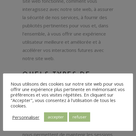
site web fonctionne, comment vous
interagissez avec notre site web, à assurer
la sécurité de nos services, à fournir des
publicités pertinentes pour vous et, dans
l’ensemble, à vous offrir une expérience
utilisateur meilleure et améliorée et à
accélérer vos interactions futures avec
notre site web.
QUELS TYPES DE
Nous utilisons des cookies sur notre site web pour vous
COOKIES UTILISONS-
offrir une expérience plus pertinente en mémorisant vos
NOUS ?
préférences et vos visites répétées. En cliquant sur
"Accepter", vous consentez à l'utilisation de tous les
cookies.
Essentiel : Certains cookies sont essentiels
Personnaliser
accepter
refuser
pour que vous puissiez bénéficier de
toutes les fonctionnalités de notre site. Ils
nous permettent de maintenir les sessions