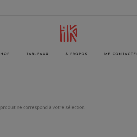
De Maïa à Tilko
Les Matières
SHOP
TABLEAUX
À PROPOS
ME CONTACTE
De Maïa à Tilko
Les Matières
produit ne correspond à votre sélection.