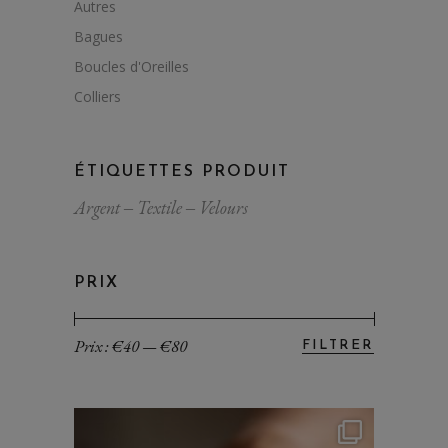
Autres
Bagues
Boucles d'Oreilles
Colliers
ÉTIQUETTES PRODUIT
Argent
Textile
Velours
PRIX
Prix :
€40
—
€80
FILTRER
Prix
Prix
min
max