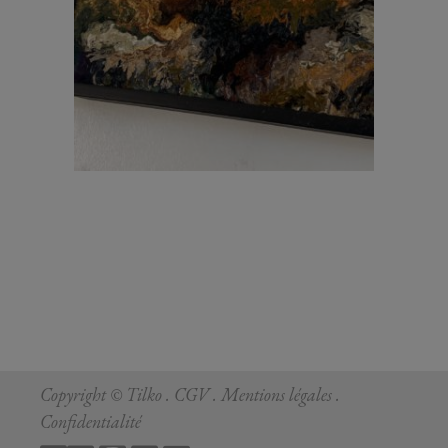
Copyright © Tilko .
CGV
.
Mentions légale
s .
Confidentialité