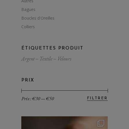
Autres
Bagues
Boucles d'Oreilles
Colliers
ÉTIQUETTES PRODUIT
Argent
Textile
Velours
PRIX
Prix :
€30
—
€50
FILTRER
Prix
Prix
min
max