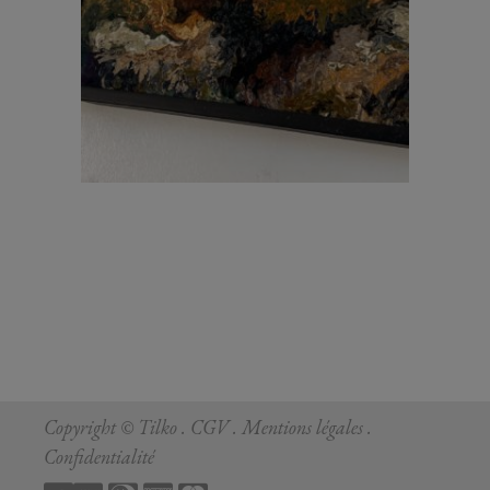
Copyright © Tilko .
CGV
.
Mentions légale
s .
Confidentialité